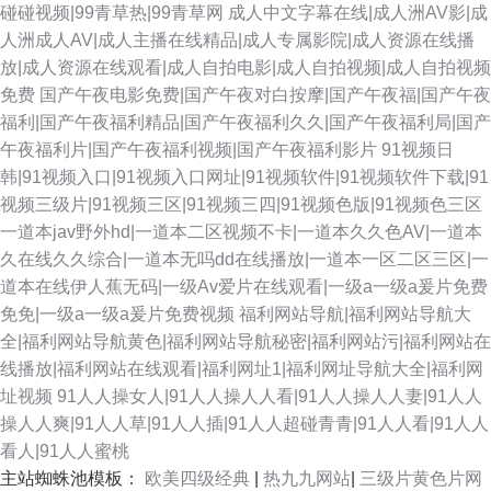
碰碰视频|99青草热|99青草网
成人中文字幕在线|成人洲AV影|成
人洲成人AV|成人主播在线精品|成人专属影院|成人资源在线播
放|成人资源在线观看|成人自拍电影|成人自拍视频|成人自拍视频
免费
国产午夜电影免费|国产午夜对白按摩|国产午夜福|国产午夜
福利|国产午夜福利精品|国产午夜福利久久|国产午夜福利局|国产
午夜福利片|国产午夜福利视频|国产午夜福利影片
91视频日
韩|91视频入口|91视频入口网址|91视频软件|91视频软件下载|91
视频三级片|91视频三区|91视频三四|91视频色版|91视频色三区
一道本jav野外hd|一道本二区视频不卡|一道本久久色AV|一道本
久在线久久综合|一道本无吗dd在线播放|一道本一区二区三区|一
道本在线伊人蕉无码|一级Av爱片在线观看|一级a一级a爰片免费
免免|一级a一级a爰片免费视频
福利网站导航|福利网站导航大
全|福利网站导航黄色|福利网站导航秘密|福利网站污|福利网站在
线播放|福利网站在线观看|福利网址1|福利网址导航大全|福利网
址视频
91人人操女人|91人人操人人看|91人人操人人妻|91人人
操人人爽|91人人草|91人人插|91人人超碰青青|91人人看|91人人
看人|91人人蜜桃
主站蜘蛛池模板：
欧美四级经典
|
热九九网站
|
三级片黄色片网