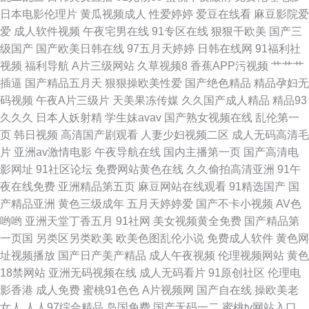
国青草无码观看 91大赛福利视频 日本极品午夜剧场 91老司机视频 国产97福
日本电影伦理片
黄瓜视频成人
性爱婷婷
爱豆在线看
麻豆影院爱
爱
成人软件视频
午夜宅男在线
91专区在线
狠狠干欧美
国产三
利导航 美日韩A片 午夜av电影 91色导网站 亚洲日韩欧美性爱 久久午夜无码
级国产
国产欧美日韩在线
97五月天婷婷
日韩在线网
91福利社
视频
福利导航
A片三级网站
久草视频8
香蕉APP污视频
艹艹艹
视频 中文1区 成人网欧美 精品福利导航 日本3级片网站 午夜免费在线观看
插逼
国产精品五月天
狠狠操欧美性爱
国产绝色精品
精品孕妇无
码视频
午夜A片三级片
天美果冻传媒
久久国产成人精品
精品93
91黑丝在线观看 肏屄爽片
久久久
日本人妖射精
学生妹avav
国产熟女视频在线
乱伦第一
页
韩日视频
高清国产剧观看
人妻少妇视频二区
成人无码高清毛
片
亚洲av激情电影
午夜导航在线
国内主播第一页
国产高清电
影网址
91社区论坛
免费网站黄色在线
久久偷拍高清亚洲
91午
夜在线免费
亚洲精品第五页
麻豆网站在线观看
91精选国产
国
产精品亚洲
黄色三级成年
五月天婷婷爱
国产不卡小视频
AV色
哟哟
亚洲天堂丁香五月
91社网
美女视频黄全免费
国产精品第
一页国
另类区另类欧美
欧美色图乱伦小说
免费成人软件
黄色网
址视频播放
国产日产美产精品
成人午夜视频
伦理视频网站
黄色
18禁网站
亚洲无码视频在线
成人无码看片
91原创社区
伦理电
影香港
成人免费
蜜桃91色色
A片视频网
国产自在线
操欧美老
女人
人人97综合精品
岛国免费
国产无码一二
蜜桃tv网站入口