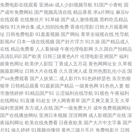
免费电影在线观看
亚洲ab
成人少妇视频导航
91国产小青蛙
国
产成年免费网站
国产视频高清在线
精品香蕉
求a片网址
麻豆tv
美变态 日韩肏屄精品 伊人成人社区 99视频国产在线 超碰人人草人人干 国产
在线观看
在线撸丝片
91草碰
国产成人激情视频
黑料吃瓜精品
偷拍
91大神合集
成人拍拍拍免费
香港伦理剧
日韩大片观看网
福利不卡 黄色午夜AV 玖草资源网站 先锋影音无码 91在线观看资源 日本精
址
日韩免费电影
91羞羞视频
国产网站
青草全福视在线
性导航
影视AV
日本一级在线视频
国产好片浮力
91久操
国产精品成人
品午夜 中文字幕视频91 超碰人妻人人上 国产福利久久精品 久草资源视频一
在线
精品免费看
人人看操碰
午夜伦理电影网
久久国自产拍精品
高清乱码0
国产欧美
日韩三级黄色A片
伦理电影亚洲国产
福利
区 欧美成人香蕉网 91白丝少妇 操人妻视频 国产精品足交1区 九九网热女人
姬黄色网址
欧美伊人影院
丁香成人五月花
黄色网网址女
久草视
频最新网址
日韩大片在线看
久久亚洲人成
亚州色图乱伦小说
国
91偷拍探花网站 超碰国产123 国产成人性虐a片 激情va 青娱乐老司机77 91
产va免费观看
国产人妖第二
成人影片h
91色婷婷瑟色
东京热狠
狠草
日韩精品观看
91最新国产精品
一级黄色网
91色色人妻
都
视频按摩 成人小网站 国产色又黄视频 欧美干逼 午夜性色福利影院 91午夜色
市激情婷婷
91精品国产91
云涩福利在线导航
91视色
午夜福利
在线网站
91直播
91处女
伊人网青青草
国产又爽又黄又无
久草
色 传媒视频五区 国产足交 久久副利网 青青青久操无码 97偷拍门事件 福利
福利资源网
东方成人在线
国产一级免费大片
成年免费视频网站
国产在线播放网站
亚洲日本视频
淫淫网网
成人影视国产在线
深
导航偷拍亚洲 美女网站色18禁 日本www高清 性爱综合网 91豆花网 AV激情
夜福利网址
欧美在线免费看
日夜夜欧美
国产大片中文字幕
国产
片91
操久婷婷
91视频你懂得
黄色三级片毛片
免费电影片
日韩