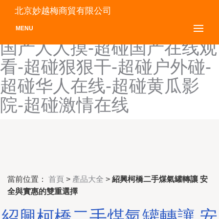
超碰国产福利-超碰国产乱
北京妙越梅商貿有限公司
伦-超碰国产欧美人人-超碰
MENU
国产人人摸-超碰国产在线观
看-超碰狠狠干-超碰户外碰-
超碰华人在线-超碰黄瓜影
院-超碰激情在线
當前位置：
首頁
>
產品大全
>
紹興柯橋二手煤氣罐轉讓 安
全與實惠的雙重選擇
紹興柯橋二手煤氣罐轉讓 安