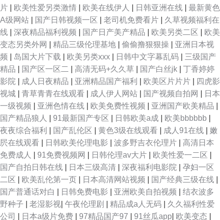
片
|
欧美性爱另类激情
|
欧美在线伊人
|
日韩亚洲在线
|
最新黄色
A级网站
|
国产日韩视频一区
|
老司机免费看片
|
久草视频福利在
线
|
深夜精品福利视频
|
国产日产美产精品
|
欧美另类二区
|
欧美
变态另类外网
|
精品三级伦理基地
|
偷偷撸狠狠操
|
亚洲日本视
频
|
岛国大片下载
|
欧美另类xxx
|
日韩中文字幕乱码
|
三级国产
精品
|
国产区一区二
|
高清无码+久久草
|
国产白丝jk
|
丁香婷婷
影院
|
成人日夜精品
|
亚洲精品国产福利
|
欧美区片片片
|
四虎影
视城
|
青草青青在线观看
|
成人伊人网站
|
国产视频自拍网
|
日本
一级视频
|
亚洲色情在线
|
欧美免费性视频
|
亚洲国产欧美精品
|
国产精品狼人
|
91最新国产专区
|
日韩欧美a成
|
欧美bbbbbb
|
夜夜综合福利
|
国产乱伦区
|
黄色3级在线观看
|
成人91在线
|
嫩
屄在线观看
|
日韩欧美伦理电影
|
波多野吉衣伦理片
|
高清日本
免费成人
|
91免费视频网
|
日韩伦理av大片
|
欧美性爱一二区
|
国产自拍日韩在线
|
日本三级高清
|
深夜福利电影院
|
孕妇一区
二区
|
欧美乱伦第一页
|
日本高清网站视频
|
国产经典三级在线
|
国产普通话对白
|
日韩免费电影
|
亚洲欧美自拍视频
|
结衣波多
野种子
|
老湿影视
|
午夜伦理剧
|
精品成a人无码
|
久久福利性爱
公司
|
日本a级片免费
|
97精品国产97
|
91丝瓜app
|
欧美变态
|