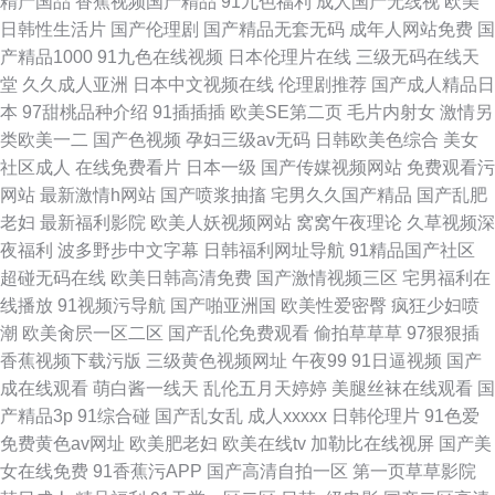
精产国品
香蕉视频国产精品
91九色福利
成人国产无线视
欧美
日韩性生活片
国产伦理剧
国产精品无套无码
成年人网站免费
国
产精品1000
91九色在线视频
日本伦理片在线
三级无码在线天
堂
久久成人亚洲
日本中文视频在线
伦理剧推荐
国产成人精品日
本
97甜桃品种介绍
91插插插
欧美SE第二页
毛片内射女
激情另
类欧美一二
国产色视频
孕妇三级av无码
日韩欧美色综合
美女
社区成人
在线免费看片
日本一级
国产传媒视频网站
免费观看污
网站
最新激情h网站
国产喷浆抽搐
宅男久久国产精品
国产乱肥
老妇
最新福利影院
欧美人妖视频网站
窝窝午夜理论
久草视频深
夜福利
波多野步中文字幕
日韩福利网址导航
91精品国产社区
超碰无码在线
欧美日韩高清免费
国产激情视频三区
宅男福利在
线播放
91视频污导航
国产啪亚洲国
欧美性爱密臀
疯狂少妇喷
潮
欧美肏屄一区二区
国产乱伦免费观看
偷拍草草草
97狠狠插
香蕉视频下载污版
三级黄色视频网址
午夜99
91日逼视频
国产
成在线观看
萌白酱一线天
乱伦五月天婷婷
美腿丝袜在线观看
国
产精品3p
91综合碰
国产乱女乱
成人xxxxx
日韩伦理片
91色爱
免费黄色av网址
欧美肥老妇
欧美在线tv
加勒比在线视屏
国产美
女在线免费
91香蕉污APP
国产高清自拍一区
第一页草草影院