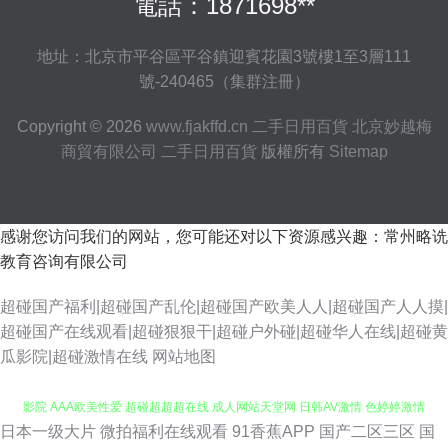
電話：1871698**
地址：北京市平谷區平谷鎮迎賓花園3號樓1至3層111
號-240465（集群注冊）
Copyright © 2026
www.fjakffd.cn
二手日用百貨
北京妙越梅
商貿有限公司
二手日用百貨
版權所有
Sitemap
感谢您访问我们的网站，您可能还对以下资源感兴趣：常州略诜
教育咨询有限公司
超碰国产福利|超碰国产乱伦|超碰国产欧美人人|超碰国产人人摸|
超碰国产在线观看|超碰狠狠干|超碰户外碰|超碰华人在线|超碰黄
瓜影院|超碰激情在线
网站地图
日本一级大片
微拍福利在线观看
91香蕉APP
国产二区三区
国
91传煤成人 日本精品人妖五区 97碰人人操 AV免费大全 jk啪啪内射 av瑟瑟