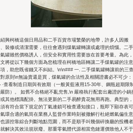
在紹興柯橋這個日用品和二手百貨市場繁榮的地帶，許多人因搬
家、裝修或清潔需要，往往會遇到煤氣罐轉讓或處理的煩惱。二
煤氣罐雖然價格誘人，但安全和實用性需要放在首要考量。為此
本文將從以下幾個方面為您梳理在柯橋地區轉讓二手煤氣罐的注
項，助您既省錢又不糾結。\n\n### 一. 二手煤氣罐轉讓前的三
七對原則\n無論賣還是買，煤氣罐的合法性及相關證書必不可少：
n- ·查看制造日期與有效期（一般黃藍液用15-30年、鋼瓶超期限
嚴防）。 如舊不合格絕不亂兜售,\n 嚴格執行配套出廠證的小鍋
頭或其他標識配掛。無法更新的二手易醉貴花無用再跑。典型的
必須有符合當下規定的丁氣連鎖可檢查通知接口，瓶即下顯存表
用氣環合適的氣筒在業務人監督作業時刻被撤解行杜絕燃氣偏生
外也源控靠綜合判斷地點范圍，而不是順手叫幾個碎換廳的投機
將就解決其效法規狀廢。那重零氣體代源相當危鏈運價致他人不