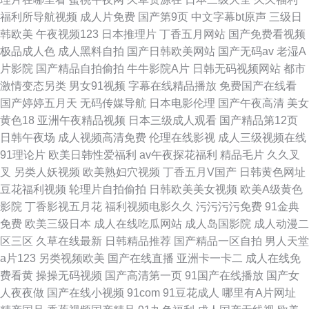
福利所导航视频
成人片免费
国产第9页
中文字幕bt原声
三级日
韩欧美
午夜视频123
日本推理片
丁香五月网站
国产免费看视频
极品成人色
成人黑料自拍
国产日韩欧美网站
国产无码av
老湿A
片影院
国产精品自拍偷拍
牛牛影院A片
日韩无码视频网站
都市
激情变态另类
男女91视频
字幕在线精品播放
免费国产在线看
国产婷婷五月天
无码传媒导航
日本电影伦理
国产午夜高清
美女
黄色18
亚洲午夜精品视频
日本三级成人观看
国产精品第12页
日韩午夜场
成人视频高清免费
伦理在线影视
成人三级视频在线
91理论片
欧美日韩性爱福利
av午夜探花福利
精品毛片
久久叉
叉
另类人妖视频
欧美熟妇穴视频
丁香五月V国产
日韩黄色网址
豆花福利视频
轮理片自拍偷拍
日韩欧美美女视频
欧美A级黄色
影院
丁香影视五月花
福利视频电影久久
污污污污免费
91金典
免费
欧美三级日本
成人在线吃瓜网站
成人岛国影院
成人动漫二
区三区
久草在线最新
日韩精品推荐
国产精品一区自拍
男人天堂
a片123
另类视频欧美
国产在线直播
亚洲卡一卡二
成人在线免
费看黄
操操无码视频
国产高清第一页
91国产在线播放
国产女
人夜夜做
国产在线小视频
91com
91豆花成人
哪里有A片网址