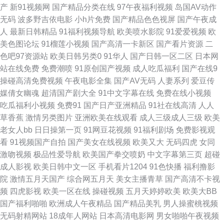
产
新91视频网
国产精品分类在线
97午夜福利视频
岛国AV动作
无码
波多野吉依电影
小h片免费
国产精品色色视屏
国产午夜成
韩国专区第一夜 在线视频撸 久久伊人视频 国内九九亚 黄色片日本学生妹 99
人
最新日韩精品
91福利视频导航
欧美喷水影院
91爱爱视频
欧
美色图论坛
91榴莲小视频
国产高清一卡新区
国产看片资源
二
精品视频在线 国产酒店久久网 美女91网站黑丝 国精品123 偷拍色图首页 欧
色吧97资源站
欧美日韩另类0
91华人
国产日韩一区二区
日本网
站在线免费
免费潮喷
91原创国产视频
成人吃瓜福利
国产在线9
美亚洲色国产 ts美娘无码 韩国美女做爱 欧美福利一区 日本韩国操逼 日韩性
操碰高清免费视频
午夜电影全集
国产AV无码
人妻系列
爱豆传
媒倩女幽魂
超清国产剧大全
91中文字幕在线
免费在线小视频
爱导航 午夜黄色精选 日本97色色 91探花视频 欧美在线电影群P 91最新视频
吃瓜福利小视频
免费91
国产日产亚洲精品
91社在线高清
人人
草香蕉
激情另类图片
亚洲欧美在线观看
成人三级成人三级
欧美
日本男女网站 福利社老湿 97人人人热热 欧洲精品自线 91资源共享视频 俺去
老女人bb
日日操第一页
91网豆花视频
91福利剧场
免费影视观
看
91视频国产自拍
国产美女在线视频
欧美又大
无码四虎
女同
啦最新网址 九一社视频 亚洲色情入口 91精选视频 欧洲精品久久 超碰在线69
激吻视频
极品性爱导航
欧美国产拳交喷奶
中文字幕第三页
超碰
成人影视
欧美日韩中文一区
手机看片1204
91色快播
福利撸影
播放 欧美偷偷撸 午夜限制影院 国模无码视频 久草视频在线资源 欧美人妻导
院
激情五月天国产
综合网五月天
美女主播青草
国产高清不卡视
频
四虎影视
欧美一区在线
操碰视频
五月天婷婷欧美
欧美大BB
航 伊人成人在线 91尤物91视频 成人性视频 狠狠撸最新 久久潮久久添 人人
国产福利啪啪
欧洲成人午夜精品
国产精品美乳
男人操蜜桃视频
无码射精网站
18成年人网站
日本高清电影网
男女啪啪午夜视频
操人人肏 微拍福利69 亚洲女操逼网 91www视频 国产乱轮精品 另类综合欧