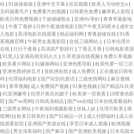
站
|
91操操操操
|
亚洲中文字幕
|
丝瓜视频
|
欧美人与动牲交a
|
无码观看毛片
|
免费看片的视频
|
日韩黄色免费
|
嫩草私人影院
|
欧美日韩免费视频
|
干超碰碰熟女
|
亚洲AV孕妇
|
青青草最新地
址
|
午夜丁香婷
|
日韩午夜激情电影
|
国产午夜无码喷水
|
成年女
人电影
|
高清电影在线观看
|
精品福利网
|
青青超碰在线
|
91香
蕉视频官网
|
午夜男女羞羞影院
|
在线三级网站上
|
日本伦理片
在线
|
日日干夜夜
|
高清国产剧排行
|
丁香五月香
|
日韩电影资源
|
91黑人
|
亚洲高潮无码久久
|
久草资源在线视频
|
免费久草视频
|
欧美看片网站
|
91爆操网站
|
亚洲色图导航
|
欧美性爱一区三区
|
亚洲色图婷婷五月
|
亚欧洲在线
|
成人免费区
|
正在播放日韩有
码
|
伦理福利电影
|
国产92刮伦脏话
|
三级色情网站
|
麻豆蜜桃
69
|
青草视频
|
成人免费国产视频
|
91黄色视频
|
国产精品玖玖资
|
91亚洲嫩草
|
伦理片善良的嫂子
|
欧美第一页夜夜
|
18禁黄色影
院
|
国产av黑料
|
日韩高清精品
|
国产va在线
|
日本在线观看福利
|
三级男女网站
|
午夜福利视频影视
|
丝袜人妖
|
伦理片欧美
|
潮
喷网址
|
欧美日韩系列
|
国产91精品一区
|
成人抖阴福利
|
成人在
线观看影院
|
亚洲国产资源在线
|
享受日本成人视频
|
欧洲视频
精品
|
男女深夜福利
|
国产麻豆
|
国产亚洲欧美视频
|
日本岛国大