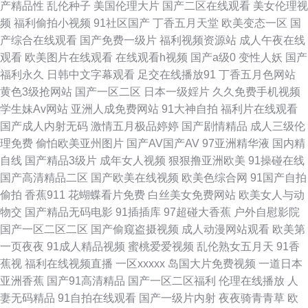
产精品性
乱伦种子
美国伦理大片
国产二区在线观看
美女伦理视
频
福利偷拍小视频
91社区国产
丁香五月天堂
欧美变态一区
国
影院 AAA欧美性爱 超碰超超超在线 成人网站天堂网 日韩AV激情 色婷婷激情
产综合在线观看
国产免费一级片
福利视频资源站
成人午夜在线
观看
欧美图片在线观看
在线观看h视频
国产a级0
变性人妖
国产
网 亚洲另类中 东方色图一区二区 国产另类在线观看 欧亚aVvV 日本操逼片
福利永久
日韩中文字幕观看
足交在线播放91
丁香五月色网站
黄色3级抢网站
国产一区二区
日本一级婬片
久久免费手机视频
三级午夜影院 亚洲男女操逼视频 69草逼网 91网站免费视频 99热在 AV女人
学生妹Av网站
亚洲人成免费网站
91大神自拍
福利片在线观看
国产成人内射无码
激情五月极品婷婷
国产剧情精品
成人三级伦
天堂影院 婷婷五月天色色 香蕉伊人 91白虎免费观看 99超碰总站 操操青青草
理免费
偷怕欧美亚州图片
国产AV国产AV
97亚洲精华液
国内精
自线
国产精品3级片
成年女人视频
狠狠撸亚洲欧美
91操碰在线
导航 91娱乐综合 抖阴免费网站 国家肏主播 九一精品热 另类性爱av 成人网
国产高清精品二区
国产欧美在线视频
欧美色综合网
91国产自拍
偷拍
香蕉911
花蝴蝶看片免费
白丝美女免费网站
欧美女人与动
站 国产午夜伦理AV 久草视频在线毛片 欧美性爱另类3 97CAO 精品69麻豆
物交
国产精品无码电影
91插插库
97超碰大香蕉
户外自慰影院
国产一区二区二区
国产偷窥盗摄视频
成人动漫网站观看
欧美第
www天天精品 操人妻视频 第一福利社区导航 国产伪娘视频 黄色A片网 久草
一页夜夜
91成人精品视频
蜜桃爱爱视频
乱伦熟女五月天
91香
蕉视
福利在线视频直播
一区xxxxx
岛国大片免费视频
一道日本
超碰 精品一区二区网站 九九热精品视频 欧美日韩另类亚洲 伊人院成人 影音
亚洲香蕉
国产91高清精品
国产一区二区福利
伦理在线播放
人
妻无码精品
91自拍在线观看
国产一级片内射
夜夜骑青青草
欧
先锋三级理论 亚洲伊人网香蕉网 超碰社区影院 成人AV线上看 东京热comcn