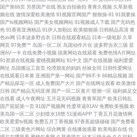
国产第66页
另类国产在线
熟女自拍偷拍
青青久视频
久草新视
频在线
激情深爱欧美激情
91视频官网国产
狠狠操-91
91我要操
国产ts视频网站
国产美女视频网站
91视频成人下载
国产无码色
色
91香蕉亚洲精品
91伊人加勒比
欧美狠狠插
日韩精品高清
黄
色av网
日本波多野吉衣
日韩在线观看精品
日本一级电影
久草
网页
97免费艹
岛国一区二区
岛国动作片在
波多野吉衣三级
亚
洲AV一卡
在线免费小视频
搞黄网站在线观看
免费色情A片网扯
91资源在线视频
蜜桃视频网站
91中文
国产在线视频
福利爱爱
网址
岛国搬运工首页
伦理朋友的妈妈
丝袜女同
日韩性爱网址
在线观看日本黄
亚洲国产第一网站
国产99不卡
66精品视频
国
产精品探花一区
成人免费国产大片
国产在线网址观看
欧美激情
日韩
国产精品无码亚洲
国产一区二区黄片
喷潮一区
福利姬足交
在线看
成人午夜网址
五月花无码视频
青青草国产
欧美日韩乱
国产屁屁第一页
91国产视频网
性爱草逼91AV
免费欧美视频
欧
美岛国一区二区
少妇喷水18禁
51漫画APP
丁香五月花激情网
欧美爱爱tv视频
免费五月丁香视频
97香蕉超级碰碰
国产免费看
二区
三级黄色片网站
综合网黄
在线播放观看
欧美电影在线
伦
理片在哪里看
蜜桃午夜网
久草资源在
日本三级大全
久久福利