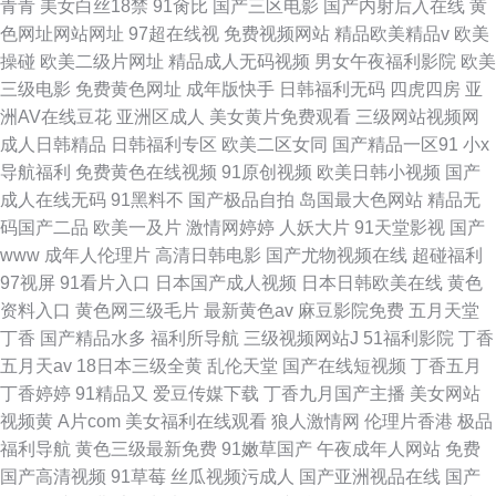
青青
美女白丝18禁
91肏比
国产三区电影
国产内射后入在线
黄
色网址网站网址
97超在线视
免费视频网站
精品欧美精品v
欧美
操碰
欧美二级片网址
精品成人无码视频
男女午夜福利影院
欧美
三级电影
免费黄色网址
成年版快手
日韩福利无码
四虎四房
亚
洲AV在线豆花
亚洲区成人
美女黄片免费观看
三级网站视频网
成人日韩精品
日韩福利专区
欧美二区女同
国产精品一区91
小x
导航福利
免费黄色在线视频
91原创视频
欧美日韩小视频
国产
成人在线无码
91黑料不
国产极品自拍
岛国最大色网站
精品无
码国产二品
欧美一及片
激情网婷婷
人妖大片
91天堂影视
国产
www
成年人伦理片
高清日韩电影
国产尤物视频在线
超碰福利
97视屏
91看片入口
日本国产成人视频
日本日韩欧美在线
黄色
资料入口
黄色网三级毛片
最新黄色av
麻豆影院免费
五月天堂
丁香
国产精品水多
福利所导航
三级视频网站J
51福利影院
丁香
五月天av
18日本三级全黄
乱伦天堂
国产在线短视频
丁香五月
丁香婷婷
91精品又
爱豆传媒下载
丁香九月国产主播
美女网站
视频黄
A片com
美女福利在线观看
狼人激情网
伦理片香港
极品
福利导航
黄色三级最新免费
91嫩草国产
午夜成年人网站
免费
国产高清视频
91草莓
丝瓜视频污成人
国产亚洲视品在线
国产