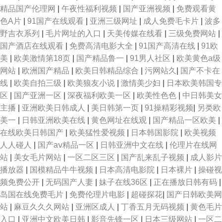
精品国产伦理网
|
午夜性福利视频
|
国产亚洲视频
|
免费观看黄
色A片
|
91国产在线观看
|
亚洲三级网址
|
成人免费毛卡片
|
波多
野吉衣系列
|
毛片网址的入口
|
天美传媒在线看
|
三级免费网站
|
国产酒店在线观看
|
免费高清电影大全
|
91国产高清在线
|
91欧
美
|
欧美激情第18页
|
国产精品鲁一
|
91男人社区
|
欧美黄色a级
网站
|
欧洲国产精品
|
欧美日韩精品综合
|
污网站久
|
国产不卡在
线
|
欧美自拍三级
|
欧美狼友小说
|
激情美少妇
|
日本欧美韩国专
区
|
国产亚洲一区
|
深夜福利欧美一区
|
欧美性色色
|
中日韩美女
主播
|
亚洲欧美日韩成人
|
美日韩第一页
|
91操精彩视频
|
另类欧
美一
|
日韩亚洲欧美在线
|
黄色网址在线观
|
国产精品一区欧美
|
在线欧美日韩国产
|
欧美猛性爱视频
|
日本韩国影院
|
欧美视频
人人碰人
|
国产aⅴ精品一区
|
日韩亚洲中文在线
|
伦理片在线网
站
|
美女毛片网站
|
一区二区三区
|
国产乱来乱子视频
|
成人影片
播放器
|
国模精品牛牛视频
|
日本高清电影院
|
日本裸片
|
操碰视
频免费公开
|
无码国产人妻
|
妹子在线36区
|
正在播放日韩有码
|
岛国在线免费毛片
|
免费伦理片电影
|
超碰探花
|
国产日韩欧美网
站
|
麻豆久久久网站
|
亚洲区成人
|
丁香五月无码视频
|
黄色毛片
入口
|
亚洲中文欧美日韩
|
影音先锋一区
|
日本三级网站
|
一区二