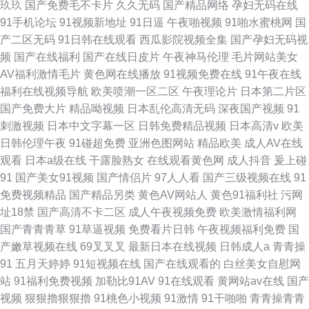
玖玖
国产免费毛不卡片
久久无码
国产精品网络
孕妇无码在线
91手机论坛
91视频新地址
91日逼
午夜啪视频
91啪水蜜桃网
国
产二区无码
91日韩在线观看
西瓜影院视频全集
国产孕妇无码视
频
国产在线福利
国产在线日皮片
午夜神马伦理
毛片网站美女
AV福利激情毛片
黄色网在线播放
91视频免费在线
91午夜在线
福利在线视频导航
欧美喷潮一区二区
午夜理论片
日本第二片区
国产免费大片
精品呦视频
日本乱伦高清无码
深夜国产视频
91
刺激视频
日本中文字幕一区
日韩免费精品视频
日本高清v
欧美
日韩伦理午夜
91碰超免费
亚洲色图网站
精品欧美
成人AV在线
观看
日本a级在线
干露脸熟女
在线观看黄色网
成人抖音
爰上碰
91
国产美女91视频
国产情侣片
97人人看
国产三级视频在线
91
免费视频精品
国产精品另类
黄色AV网站人
黄色91福利社
污网
址18禁
国产高清不卡二区
成人午夜视频免费
欧美激情福利网
国产青青青草
91草逼视频
免费看片日韩
午夜视频福利免费
国
产嫩草视频在线
69叉叉叉
最新日本在线视频
日韩成人a
青青操
91
五月天婷婷
91短视频在线
国产在线观看的
白丝美女自慰网
站
91福利免费视频
加勒比91AV
91在线观看
黄网站av在线
国产
视频
狠狠擼狠狠擼
91桃色小视频
91激情
91干啪啪
青青操青青