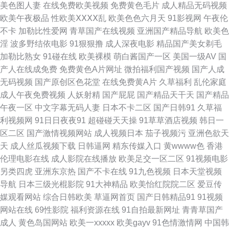
美色图人妻
在线免费欧美视频
免费黄色毛片
成人精品无码视频
欧美午夜极品
性欧美ⅩⅩⅩⅩ乱
欧美色色六月天
91影视网
午夜伦
福利久草 日本天堂一区 伊人久久成人 黄色网页免费看 免费观看日本 男人和
不卡
加勒比性爱网
青草国产在线视频
亚洲国产精品导航
欧美色
淫
波多野结依电影
91狠狠撸
成人深夜电影
精品国产美女剃毛
女人操国产 日韩成人精品网站 91微拍福利视频 91一区视频 91性爰视频
加勒比熟女
91碰在线
欧美裸模
萌白酱国产一区
美国一级AV
国
产人在线成免费
免费黄色A片网址
微拍福利国产视频
国产人成
AVAV福利导航 www青青三级 超碰人人操97 超碰青娱乐奇米 国产精品私 国
无码视频
国产原创区色花堂
在线免费黄A片
久草福利
乱伦家庭
成人午夜免费视频
人妖射精
国产屁屁
国产精品天干天
国产精品
产综合18P 国产区五五区 欧美另类影院 欧美性爱zo 影音先锋91伪娘 综合大
午夜一区
中文字幕无码人妻
日本不卡二区
国产日韩91
久草福
利视频网
91日日夜夜91
超碰碰天天操
91草草酒店视频
韩日一
香蕉伊人 白洁福利视频 超碰黑美女 超碰人人爱人人 超碰成人综合 超碰AV夜
区二区
国产激情视频网站
成人视频日本
茄子视频污
亚洲色欲天
天
成人丝瓜视频下载
日韩逼网
精东传媒入口
黄wwww色
香港
夜操 日美91 香蕉视频入口 亚洲人妖www 人人操人人妻 午夜伦理福利 操日
伦理电影在线
成人影院在线播放
欧美足交一区二区
91视频电影
另类四虎
亚洲东京热
国产不卡在线
91九色视频
日本天堂视频
本人妻 超碰操人 超碰97在线人人 超碰免费在线 超碰在线影院 激情综合影院
导航
日本三级光棍影院
91大神精品
欧美怡红院院二区
爱豆传
媒观看网站
综合日韩欧美
草逼网首页
国产日韩精品91
91视频
久草麻豆 久草午夜免费精品 久久私色房免费 欧美性一区 日韩色图合集 探花
网站在线
69性影院
福利资源在线
91自拍最新网址
青青草国产
成人
黄色岛国网站
欧美一xxxxx
欧美gayv
91色情激情网
中国韩
精品系列 午夜剧场福利社 2026看a片 国产精品福利区 91蜜桃播 AV资源网站