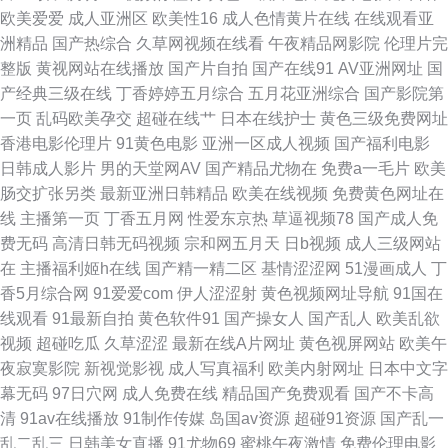
网站 国产超碰在 精品精品99 国产精品大猫AV 在线奇米666 成人福利AV 老
欧美爱爱
成人亚洲区
欧美性16
成人色情黄片在线
在线观看亚
洲精品
国产热综合
久草网视频在线看
午夜精品网影院
伦理片完
司机黄色网 日韩色综合 性爱日韩欧美国产 91丝足 超碰人人乐 国产色婷婷孕
整版
黄视网站在线播放
国产片自拍
国产在线91
AV亚洲网址
国
产经典三级在线
丁香婷婷五月综合
五月花亚洲综合
国产影院第
妇 玖玖爽A 亚洲精品11区 99午夜福利导航 国产精品电 老司机深夜在线 91茄
一页
乱码欧美孕交
超碰在线艹
日本在线护士
黄色三级免费网址
香港电影伦理片
91黄色电影
亚洲一区成人视频
国产福利电影
子老司机 福利社老司机91 黄网站观看入口 免费看片操 午夜天堂影院 操逼网
日韩成人影片
男的天堂网AV
国产精品尤物在
免费a一毛片
欧美
肠交扩张另类
最新亚洲日韩精品
欧美在线视频
免费黄色网址在
va 黑丝制服91国产 国产韩国精品一 欧美性爱第二页 色图撸撸 伊人一线二线
线
主播第一页
丁香五月网
性爱东京热
草逼视频78
国产成人免
费无码
高清日韩无码视频
宗和网五月天
日b视频
成人三级网站
91字幕中文视频 超碰人人9 后入巨乳国产 欧美老妇BB系列 在线国产二区
在
主播福利姬h在线
国产精一精二区
基情涩涩网
51漫画成人
丁
香5月综合网
91爱爱com
伊人涩涩射
黄色视频网址导航
91国在
www我操欧美 韩国有码一级在线 伦理片大香蕉 日本成人免费电影 五月婷婷
线观看
91最新自拍
黄色软件91
国产操女人
国产乱人
欧美乱欲
视频
超碰吃瓜
久草涩涩
最新在线A片网址
黄色视屏网站
欧美午
操逼 91tv官网 av网站总导航 日韩色网 日本无码五区 岛国高清在线观看 久久
夜寂寞影院
新视觉影视
成人写真福利
欧美内射网址
日本中文字
幕无码
97日穴网
成人免费在线
精品国产免费观看
国产不卡高
g热 日韩A片做爱网站 香蕉视频污线观看 97超碰人妻在线 成人海角社区 韩
清
91av在线播放
91制作传媒
岛国av资源
超碰91资源
国产乱一
乱二乱三
日韩美女直播
91尤物69
蜜桃午夜激情
免费伦理电影