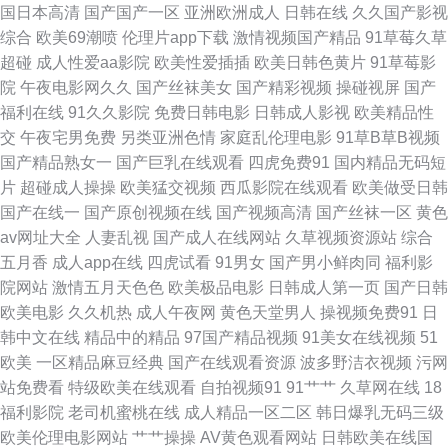
国日本高清
国产国产一区
亚洲欧洲成人
日韩在线
久久国产影视
综合
欧美69潮喷
伦理片app下载
激情视频国产精品
91草莓久草
导航 操逼av资源导航 久草视频福利 男人的天堂a爽 欧美色吧国产精品 欧美
超碰
成人性爱aa影院
欧美性爱插插
欧美日韩色黄片
91草莓影
院
午夜电影网久久
国产丝袜美女
国产精彩视频
操碰视屏
国产
性爱综合网站 日韩性交网 东京热蜜桃网 国产传媒三级AV 含羞草看片 黑丝免
福利在线
91久久影院
免费日韩电影
日韩成人影视
欧美精品性
交
午夜宅男免费
另类亚洲色情
家庭乱伦理电影
91草B草B视频
费91 亚州午夜影院 91白丝在线抄 91海角 91探花在线吃瓜 日本a级电影久久
国产精品熟女一
国产巨乳在线观看
四虎免费91
国内精品无码短
片
超碰成人操操
欧美猛交视频
西瓜影院在线观看
欧美做受日韩
成人片伊人 国产伊人久久 黄色影片免费 久草福利免费 天天操天天槡丁香 亚
国产在线一
国产原创视频在线
国产视频高清
国产丝袜一区
黄色
av网址大全
人妻乱视
国产成人在线网站
久草视频资源站
综合
洲成人小说网站 伊人网页 1024微拍 91精品人 韩国色图av 九九热这里有精
五月香
成人app在线
四虎试看
91男女
国产男小鲜肉同
福利影
院网站
激情五月天色色
欧美极品电影
日韩成人第一页
国产日韩
品 久久性交网 伦理aV电影院 男人影院网 伊人成人在线观看 91黄色91刺激
欧美电影
久久机热
成人午夜网
黄色天堂男人
操视频免费91
日
韩中文在线
精品中的精品
97国产精品视频
91美女在线视频
51
91视频总站 97超碰护士 AV地址不卡免费 美女漏逼视频 青娱乐91国产 日韩
欧美
一区精品麻豆经典
国产在线观看资源
波多野洁衣视频
污网
站免费看
特级欧美在线观看
自拍视频91
91艹艹
久草网在线
18
精选av福利 深夜福利网站导航 波多野氏黄色39 国产传媒日韩一区 国产丝袜
福利影院
老司机蜜桃在线
成人精品一区二区
韩日爆乳无码三级
欧美伦理电影网站
艹艹操操
AV黄色观看网站
日韩欧美在线国
综合在线 欧美sm网站 97精频 国产天天骚 在线观看a网站 欧美午夜免费剧场