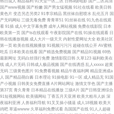
韩日成人
精品福利
91天堂一区二区
日韩a级电影
国产二区高清
国产www视频
国产粉嫩
国产男女猛视频
91社在线看
欧美日韩
黄色片
变态另态另类2
91李宗精品
黑丝袜自慰喷水
乱伦五月
国
产无码网站
三级无毒免费
青青草51
91丝袜在线
91九色在线观
看
91插
成人中文字幕免费
成年人网站视频
免费在线影院
日本
欧美第一页
国产ts在线观看
午夜影院国产在线
91操在线观看
日
韩在线播放视频
成人大片一级天天
内射性爱网址大全
欧美社区
第一页
欧美在线视频播放
91视频污污污
超碰在线公开
AV蜜桃
吃瓜
日本欧美在线看
国产精选免费视频
国产精品91视频
69热
最新网址
无码白丝强行免费
激情影院日韩
久草123
福利欧美在
线
成人片无码
日韩成人极品视频
国产在线诱惑
乱人xxxxx
超黄
无码
三级黄色图片
91免费看视频
精品午夜福利网
精品亚洲成a
人
国产精品萌白酱
日本理论
91操电影
91一区
成人精品无
91国
产小视频
日韩美女免费直播
A片网站网址
激情文学色
国产主播
第37页
青久青青
日本精品在线播放
三级A片
国产日韩亚洲综合
91短视频网站
欧美骚网站
丁香五月天亚洲
欧美大粗吊人妖
深
夜福利亚洲
人兽福利导航
91叉叉操小骚逼
成人18视频
欧美大
鸡吧
草逼wwww
久草福利免费试看
岛国国产在线
91人人超碰